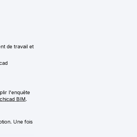
t de travail et
icad
lir l'enquête
Archicad BIM
.
ption. Une fois