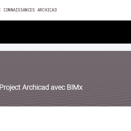
Skip
E CONNAISSANCES ARCHICAD
to
content
Project Archicad avec BIMx