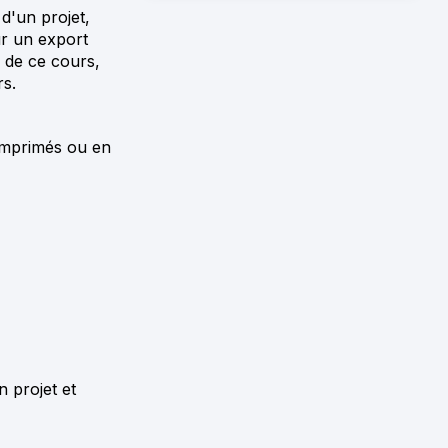
d'un projet,
ur un export
e de ce cours,
rs.
 imprimés ou en
n projet et